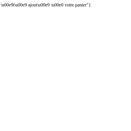
n \u00e9t\u00e9 ajout\u00e9 \u00e0 votre panier"}