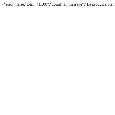
{"error":false,"total":"11,00","count":1,"message":"Le produit a bie