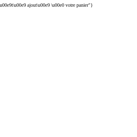
 \u00e9t\u00e9 ajout\u00e9 \u00e0 votre panier"}