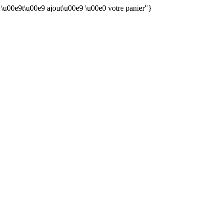
n \u00e9t\u00e9 ajout\u00e9 \u00e0 votre panier"}