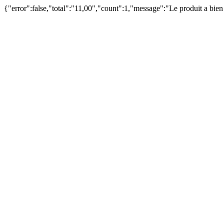
{"error":false,"total":"11,00","count":1,"message":"Le produit a bie