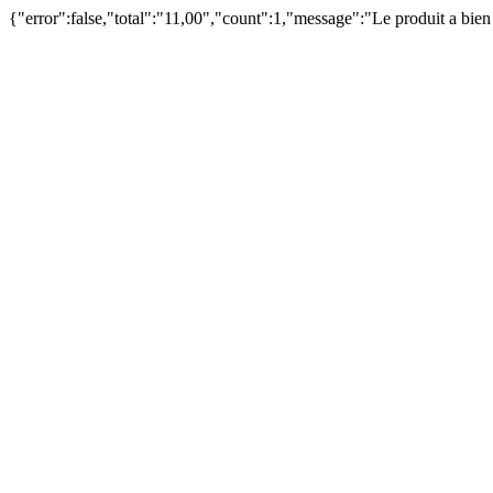
{"error":false,"total":"11,00","count":1,"message":"Le produit a bie