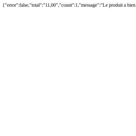
{"error":false,"total":"11,00","count":1,"message":"Le produit a bie