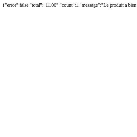
{"error":false,"total":"11,00","count":1,"message":"Le produit a bie