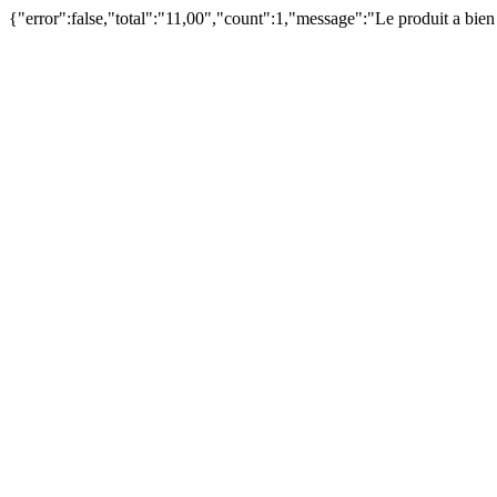
{"error":false,"total":"11,00","count":1,"message":"Le produit a bie