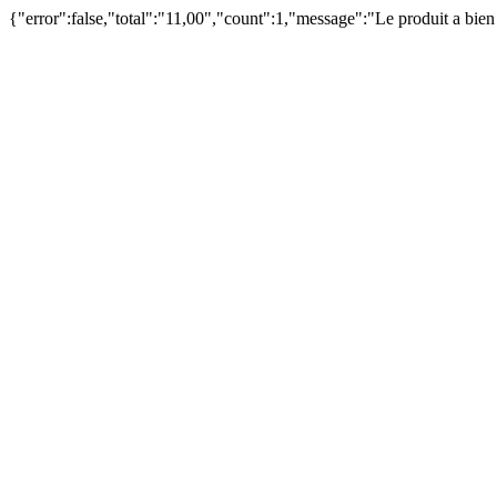
{"error":false,"total":"11,00","count":1,"message":"Le produit a bie