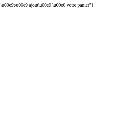
n \u00e9t\u00e9 ajout\u00e9 \u00e0 votre panier"}