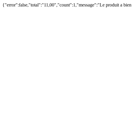
{"error":false,"total":"11,00","count":1,"message":"Le produit a bie