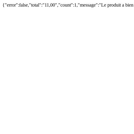
{"error":false,"total":"11,00","count":1,"message":"Le produit a bie