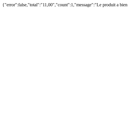
{"error":false,"total":"11,00","count":1,"message":"Le produit a bie