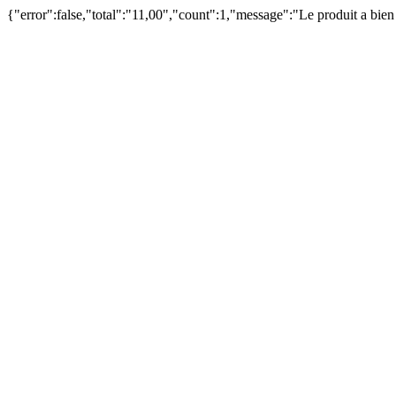
{"error":false,"total":"11,00","count":1,"message":"Le produit a bie