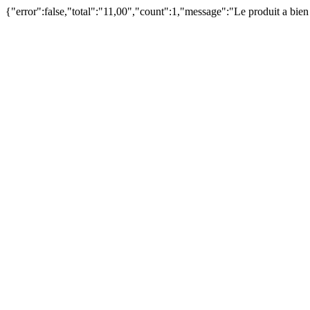
{"error":false,"total":"11,00","count":1,"message":"Le produit a bie