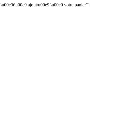
n \u00e9t\u00e9 ajout\u00e9 \u00e0 votre panier"}