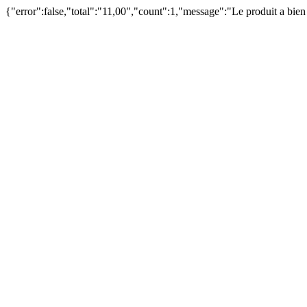
{"error":false,"total":"11,00","count":1,"message":"Le produit a bie