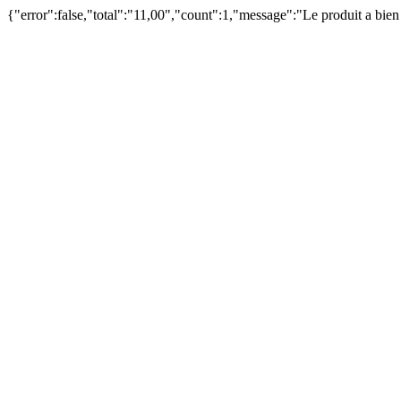
{"error":false,"total":"11,00","count":1,"message":"Le produit a bie