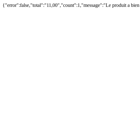
{"error":false,"total":"11,00","count":1,"message":"Le produit a bie