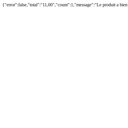
{"error":false,"total":"11,00","count":1,"message":"Le produit a bie