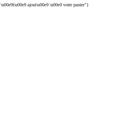
n \u00e9t\u00e9 ajout\u00e9 \u00e0 votre panier"}