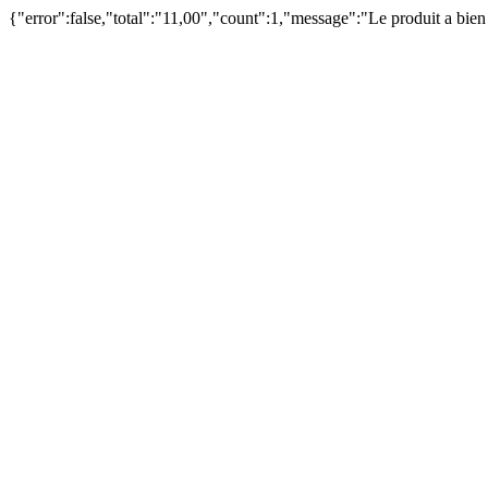
{"error":false,"total":"11,00","count":1,"message":"Le produit a bie