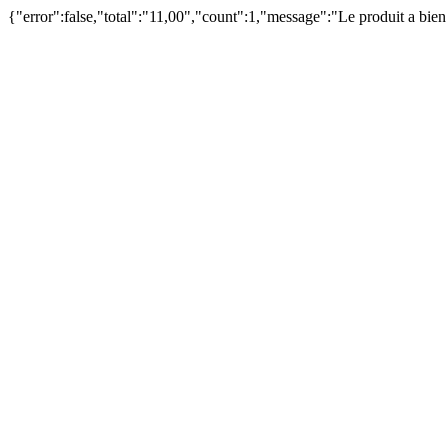
{"error":false,"total":"11,00","count":1,"message":"Le produit a bie