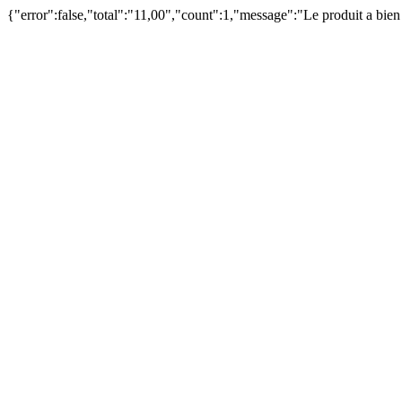
{"error":false,"total":"11,00","count":1,"message":"Le produit a bie