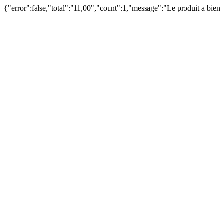
{"error":false,"total":"11,00","count":1,"message":"Le produit a bie