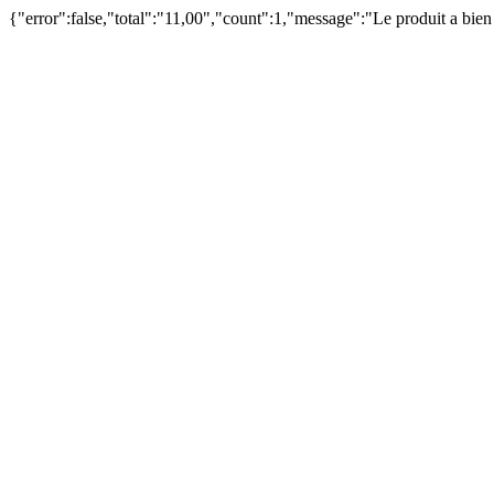
{"error":false,"total":"11,00","count":1,"message":"Le produit a bie