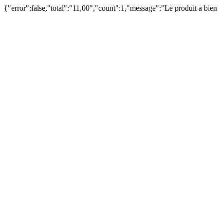
{"error":false,"total":"11,00","count":1,"message":"Le produit a bie