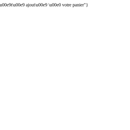
 \u00e9t\u00e9 ajout\u00e9 \u00e0 votre panier"}